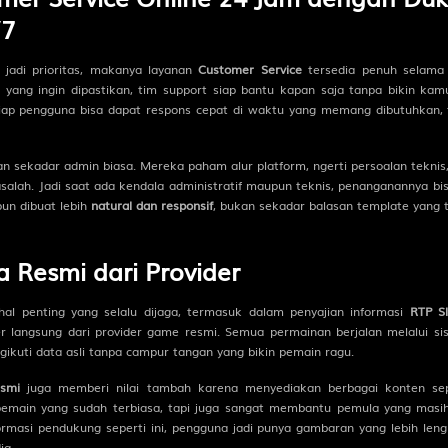
/7
jadi prioritas, makanya layanan
Customer Service
tersedia penuh selama 
l yang ingin dipastikan, tim support siap bantu kapan saja tanpa bikin kam
tiap pengguna bisa dapat respons cepat di waktu yang memang dibutuhkan,
 sekadar admin biasa. Mereka paham alur platform, ngerti persoalan teknis
salah. Jadi saat ada kendala administratif maupun teknis, penanganannya bisa
un dibuat lebih
natural dan responsif
, bukan sekadar balasan template yang t
a Resmi dari Provider
 hal penting yang selalu dijaga, termasuk dalam penyajian informasi
RTP Sl
 langsung dari provider game resmi. Semua permainan berjalan melalui sis
ngikuti data asli tanpa campur tangan yang bikin pemain ragu.
esmi
juga memberi nilai tambah karena menyediakan berbagai konten se
emain yang sudah terbiasa, tapi juga sangat membantu pemula yang masih
ormasi pendukung seperti ini, pengguna jadi punya gambaran yang lebih len
ia.