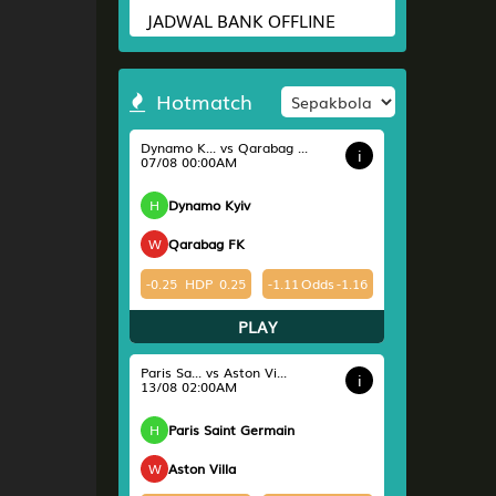
JADWAL BANK OFFLINE
W
Osasuna
15-05-2024 16:07:00
-0.50
HDP
0.50
1.06
Odds
-1.21
Hotmatch
PLAY
Dynamo K... vs Qarabag ...
i
07/08 00:00AM
H
Dynamo Kyiv
W
Qarabag FK
-0.25
HDP
0.25
-1.11
Odds
-1.16
PLAY
Paris Sa... vs Aston Vi...
i
13/08 02:00AM
H
Paris Saint Germain
W
Aston Villa