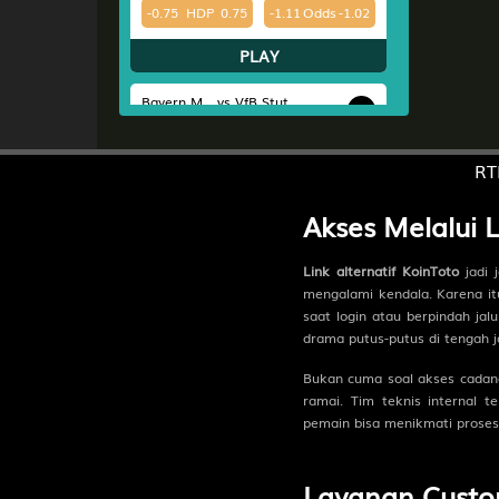
-0.75
HDP
0.75
-1.11
Odds
-1.02
PLAY
Bayern M... vs VfB Stut...
i
29/08 01:30AM
H
Bayern Munchen
RT
W
VfB Stuttgart
Akses Melalui L
-1.75
HDP
1.75
-1.04
Odds
-1.08
Link alternatif KoinToto
jadi 
PLAY
mengalami kendala. Karena it
saat login atau berpindah ja
Everton vs Crystal ...
i
drama putus-putus di tengah j
22/08 22:00PM
Bukan cuma soal akses cada
H
Everton
ramai. Tim teknis internal 
pemain bisa menikmati proses
W
Crystal Palace
-0.50
HDP
0.50
1.16
Odds
-1.35
Layanan Custo