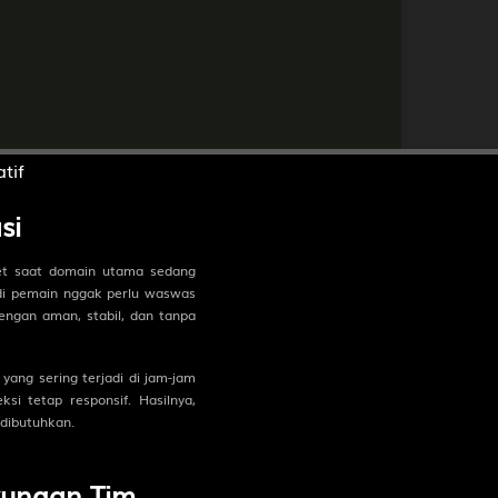
atif
si
bet saat domain utama sedang
adi pemain nggak perlu waswas
engan aman, stabil, dan tanpa
 yang sering terjadi di jam-jam
i tetap responsif. Hasilnya,
dibutuhkan.
kungan Tim