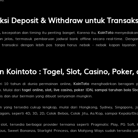
si Deposit & Withdraw untuk Transaks
, kecepatan dan timing itu penting banget. Karena itu,
KoinToto
menyediakan
 jelas, termasuk pembaruan jadwal bank offline secara real-time. Dengan
u transaksi dengan lebih pas tanpa harus nebak - nebak kapan layanan 
Kointoto : Togel, Slot, Casino, Poker,
i 10 tahun di dunia permainan online,
KoinToto
menghadirkan beragam pil
. Mulai dari
togel online, slot, live casino, poker IDN, sampai taruhan bola Sb
tis dan alur bermain yang dibuat senyaman mungkin.
n yang tersedia cukup lengkap, mulai dari Hongkong, Sydney, Singapore, 
agam, seperti 4D, 3D, 2D, Colok Bebas, Colok Jitu, As/Kop, sampai Kepala/Eko
slot, tersedia berbagai provider ternama seperti Pragmatic Play, PG Soft
pus, Sweet Bonanza, Starlight Princess, dan Mahjong Ways sudah tersedia unt